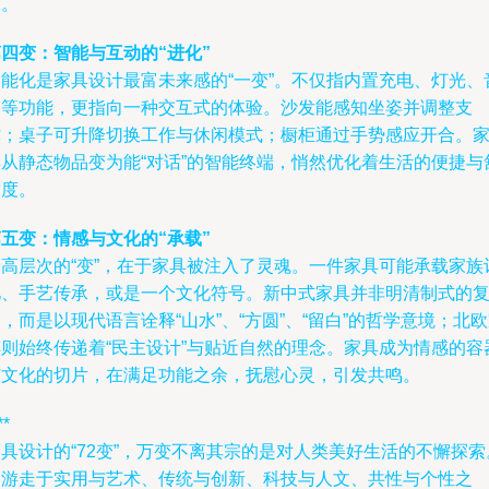
求。
四变：智能与互动的“进化”
智能化是家具设计最富未来感的“一变”。不仅指内置充电、灯光、
响等功能，更指向一种交互式的体验。沙发能感知坐姿并调整支
撑；桌子可升降切换工作与休闲模式；橱柜通过手势感应开合。
具从静态物品变为能“对话”的智能终端，悄然优化着生活的便捷与
适度。
五变：情感与文化的“承载”
最高层次的“变”，在于家具被注入了灵魂。一件家具可能承载家族
忆、手艺传承，或是一个文化符号。新中式家具并非明清制式的
，而是以现代语言诠释“山水”、“方圆”、“留白”的哲学意境；北
具则始终传递着“民主设计”与贴近自然的理念。家具成为情感的容
与文化的切片，在满足功能之余，抚慰心灵，引发共鸣。
**
具设计的“72变”，万变不离其宗的是对人类美好生活的不懈探索
它游走于实用与艺术、传统与创新、科技与人文、共性与个性之