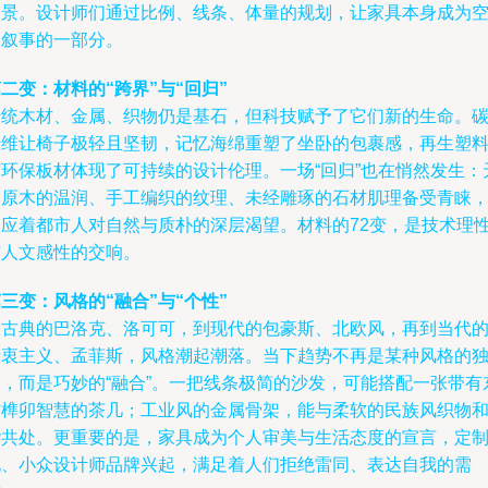
场景。设计师们通过比例、线条、体量的规划，让家具本身成为
间叙事的一部分。
二变：材料的“跨界”与“回归”
传统木材、金属、织物仍是基石，但科技赋予了它们新的生命。
纤维让椅子极轻且坚韧，记忆海绵重塑了坐卧的包裹感，再生塑
与环保板材体现了可持续的设计伦理。一场“回归”也在悄然发生：
然原木的温润、手工编织的纹理、未经雕琢的石材肌理备受青睐
回应着都市人对自然与质朴的深层渴望。材料的72变，是技术理
与人文感性的交响。
三变：风格的“融合”与“个性”
从古典的巴洛克、洛可可，到现代的包豪斯、北欧风，再到当代
折衷主义、孟菲斯，风格潮起潮落。当下趋势不再是某种风格的
奏，而是巧妙的“融合”。一把线条极简的沙发，可能搭配一张带有
方榫卯智慧的茶几；工业风的金属骨架，能与柔软的民族风织物
谐共处。更重要的是，家具成为个人审美与生活态度的宣言，定
化、小众设计师品牌兴起，满足着人们拒绝雷同、表达自我的需